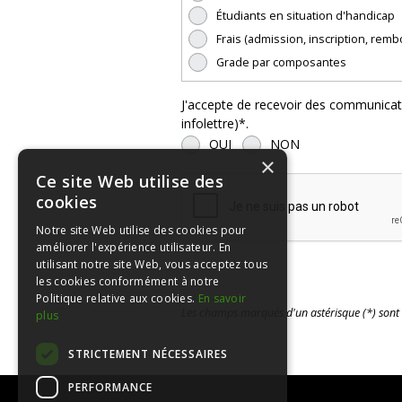
Étudiants en situation d'handicap
Frais (admission, inscription, rem
Grade par composantes
J'accepte de recevoir des communicati
infolettre)*.
OUI
NON
×
Ce site Web utilise des
cookies
Notre site Web utilise des cookies pour
améliorer l'expérience utilisateur. En
utilisant notre site Web, vous acceptez tous
les cookies conformément à notre
Politique relative aux cookies.
En savoir
Les champs marqués d'un astérisque (*) sont 
plus
STRICTEMENT NÉCESSAIRES
PERFORMANCE