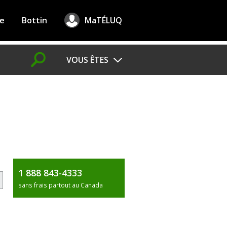
re
Bottin
MaTÉLUQ
CHERCHER
VOUS ÊTES
Futur
étudiant
Étudiant
Étudiant international
Athlète
Militaire
1 888 843-4333
sans frais partout au Canada
Nouvel arrivant
Âgé
de
50 ans